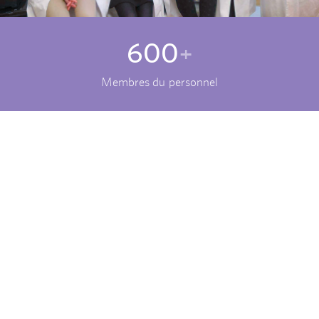
600
+
Membres du personnel