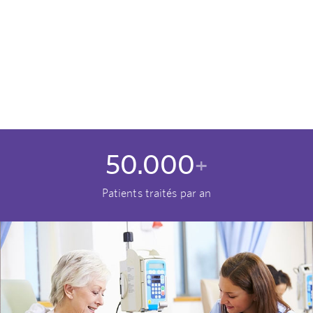
50.000
+
Patients traités par an