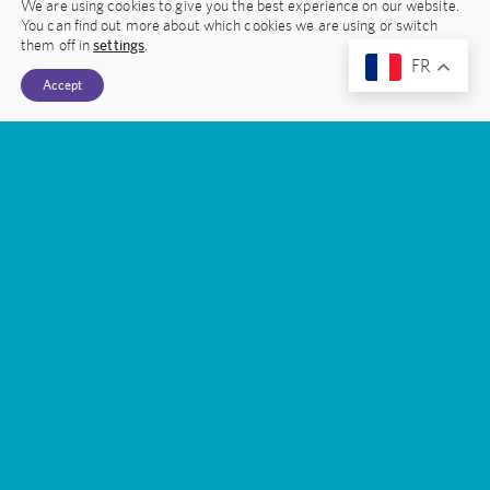
We are using cookies to give you the best experience on our website.
You can find out more about which cookies we are using or switch
them off in
settings
.
FR
Accept
Nous Contacter
03 25 49 47 56