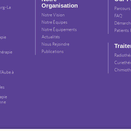
Organisation
urg-La
Parcours
Notre Vision
FAQ
Notre Équipes
Démarche
Notre Équipements
Patients
Actualités
apie
Nous Rejoindre
Trait
Publications
thérapie
Radiothé
Curiethé
Chimioth
l’Aube à
les
apie
nne