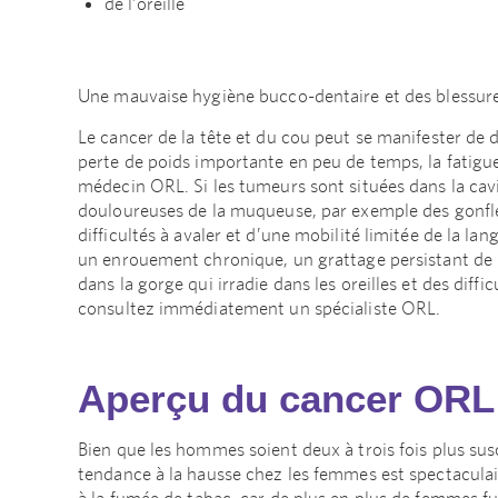
de l’oreille
Une mauvaise hygiène bucco-dentaire et des blessure
Le cancer de la tête et du cou peut se manifester de
perte de poids importante en peu de temps, la fatigu
médecin ORL. Si les tumeurs sont situées dans la cavi
douloureuses de la muqueuse, par exemple des gonfl
difficultés à avaler et d’une mobilité limitée de la l
un enrouement chronique, un grattage persistant de la
dans la gorge qui irradie dans les oreilles et des diffic
consultez immédiatement un spécialiste ORL.
Aperçu du cancer ORL
Bien que les hommes soient deux à trois fois plus sus
tendance à la hausse chez les femmes est spectacul
à la fumée de tabac, car de plus en plus de femmes fum