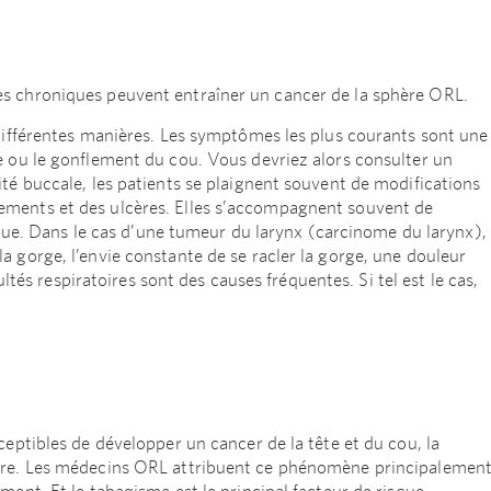
s chroniques peuvent entraîner un cancer de la sphère ORL.
 différentes manières. Les symptômes les plus courants sont une
e ou le gonflement du cou. Vous devriez alors consulter un
té buccale, les patients se plaignent souvent de modifications
ements et des ulcères. Elles s’accompagnent souvent de
angue. Dans le cas d’une tumeur du larynx (carcinome du larynx),
 gorge, l’envie constante de se racler la gorge, une douleur
ultés respiratoires sont des causes fréquentes. Si tel est le cas,
ceptibles de développer un cancer de la tête et du cou, la
aire. Les médecins ORL attribuent ce phénomène principalemen
ent. Et le tabagisme est le principal facteur de risque.