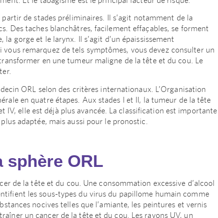
partir de stades préliminaires. Il s’agit notamment de la
cs. Des taches blanchâtres, facilement effaçables, se forment
la gorge et le larynx. Il s’agit d’un épaississement
Si vous remarquez de tels symptômes, vous devez consulter un
 transformer en une tumeur maligne de la tête et du cou. Le
ter.
médecin ORL selon des critères internationaux. L’Organisation
ale en quatre étapes. Aux stades I et II, la tumeur de la tête
et IV, elle est déjà plus avancée. La classification est importante
 plus adaptée, mais aussi pour le pronostic.
a sphère ORL
ncer de la tête et du cou. Une consommation excessive d’alcool
ntifient les sous-types du virus du papillome humain comme
bstances nocives telles que l’amiante, les peintures et vernis
aîner un cancer de la tête et du cou. Les rayons UV, un